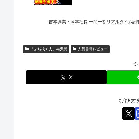
吉本興業・岡本社長 一問一答リアルタイム謝
「ぶち抜く力」与沢翼
人気書籍レビュー
シ
X
びび太