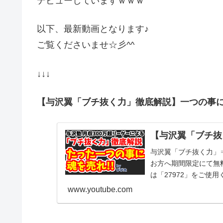
デビューしていますｗｗｗ
以下、最新動画となります♪
ご覧くださいませ☆彡^^
↓↓↓
【与沢翼「ブチ抜く力」徹底解説】一つの事に
【与沢翼「ブチ抜
与沢翼「ブチ抜く力」⇒
お方へ期間限定にて無
は「27972」をご使用
www.youtube.com