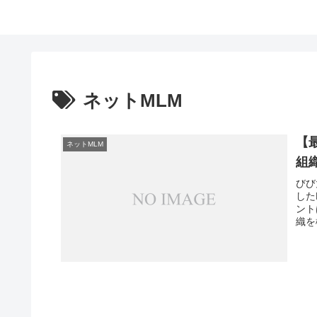
ネットMLM
【
ネットMLM
組
びび
した
ント
織を