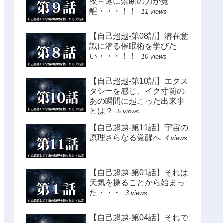
夜～遂に禁断の力が覚
醒・・・！！
11 views
【自己超越-第08話】潜在意
識に潜る催眠術を学びた
い・・・！！
10 views
【自己超越-第10話】エクス
タシーを感じ、イク寸前の
あの瞬間に起こった出来事
とは？
5 views
【自己超越-第11話】宇宙の
原理さらなる覚醒へ
4 views
【自己超越-第01話】それは
天気を操ることから始まっ
た・・・
3 views
【自己超越-第04話】それで