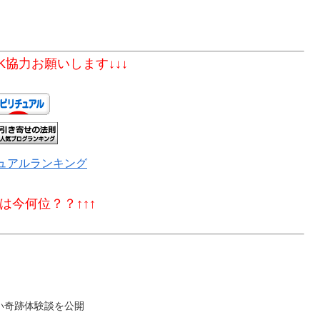
CK協力お願いします↓↓↓
ュアルランキング
Ｎは今何位？？↑↑↑
い奇跡体験談を公開