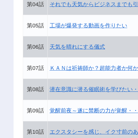
第04話
それでも天気からビジネスまでも
第05話
工場が爆発する動画を作りたい
第06話
天気を晴れにする儀式
第07話
ＫＡＮは祈祷師か？超能力者か何
第08話
潜在意識に潜る催眠術を学びたい
第09話
覚醒前夜～遂に禁断の力が覚醒・
第10話
エクスタシーを感じ、イク寸前の