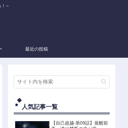
る！～
ー
最近の投稿
人気記事一覧
【自己超越-第09話】覚醒前