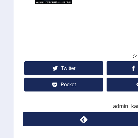
シ
Twitter
Pocket
admin_