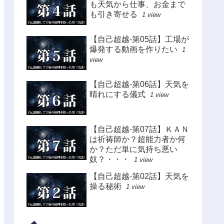
も天気から仕事、お金まで
も引き寄せる
1 view
【自己超越-第05話】工場が
爆発する動画を作りたい
1
view
【自己超越-第06話】天気を
晴れにする儀式
1 view
【自己超越-第07話】ＫＡＮ
は祈祷師か？超能力者か何
か？ただ単に気持ち悪い
奴？・・・
1 view
【自己超越-第02話】天気を
操る秘術
1 view