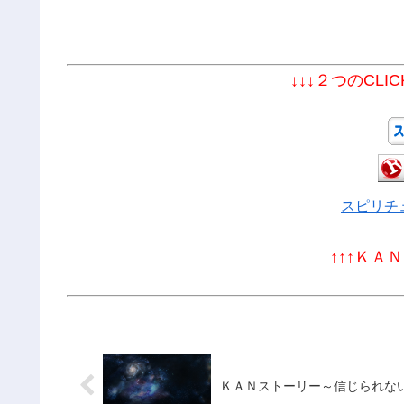
↓↓↓２つのCLI
スピリチ
↑↑↑ＫＡ
ＫＡＮストーリー～信じられな