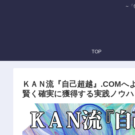
～「
TOP
ＫＡＮ流『自己超越』.COM
賢く確実に獲得する実践ノウハ