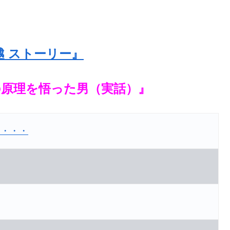
越 ストーリー』
の原理を悟った男（実話）』
た・・・