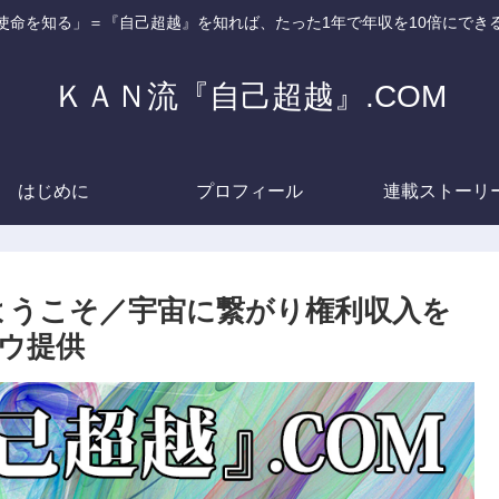
使命を知る」＝『自己超越』を知れば、たった1年で年収を10倍にでき
ＫＡＮ流『自己超越』.COM
はじめに
プロフィール
連載ストーリ
へようこそ／宇宙に繋がり権利収入を
ウ提供