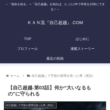
～「使命を知る」＝『自己超越』を知れば、たった1年で年収を10倍にでき
る！～
ＫＡＮ流『自己超越』.COM
TOP
はじめに
プロフィール
連載ストーリー
最近の投稿
ホーム
自己超越して宇宙の原理を悟った男（実話）
【自己超越-第03話】何か“大いなるも
の”に守られる
自己超越して宇宙の原理を悟った男（実話）