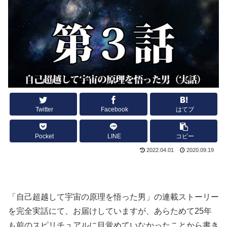
Twitter
Facebook
はてブ
Pocket
LINE
コピー
2022.04.01
2020.09.19
「自己超越して宇宙の原理を悟った男」の連載ストーリー
を完全実話にて、お届けしていますが、あらためて25年
も前のスピリチュアルに目覚めていなかったことから書き