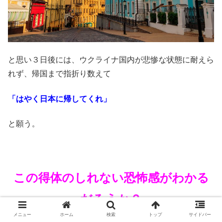
と思い３日後には、ウクライナ国内が悲惨な状態に耐えら
れず、帰国まで指折り数えて
「はやく日本に帰してくれ」
と願う。
この得体のしれない恐怖感がわかる
だろうか？
メニュー
ホーム
検索
トップ
サイドバー