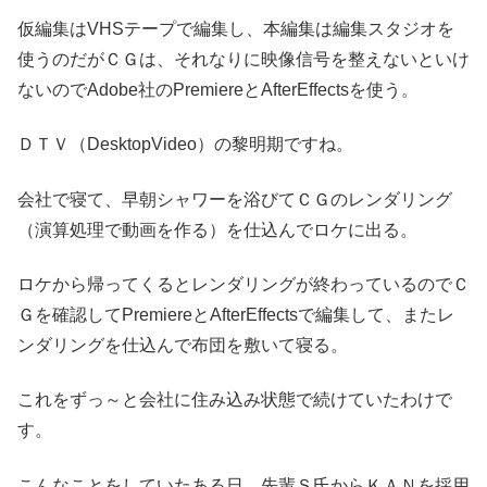
仮編集はVHSテープで編集し、本編集は編集スタジオを
使うのだがＣＧは、それなりに映像信号を整えないといけ
ないのでAdobe社のPremiereとAfterEffectsを使う。
ＤＴＶ（DesktopVideo）の黎明期ですね。
会社で寝て、早朝シャワーを浴びてＣＧのレンダリング
（演算処理で動画を作る）を仕込んでロケに出る。
ロケから帰ってくるとレンダリングが終わっているのでＣ
Ｇを確認してPremiereとAfterEffectsで編集して、またレ
ンダリングを仕込んで布団を敷いて寝る。
これをずっ～と会社に住み込み状態で続けていたわけで
す。
こんなことをしていたある日、先輩Ｓ氏からＫＡＮを採用