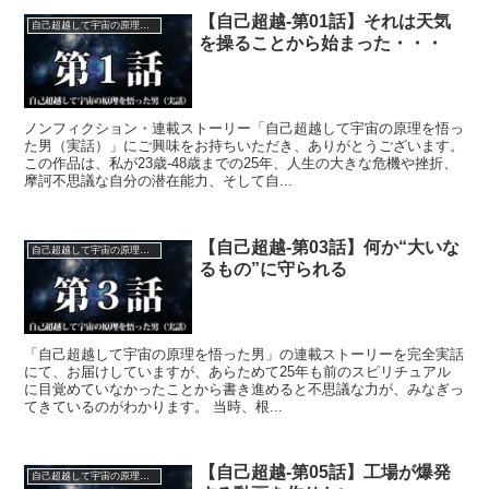
【自己超越-第01話】それは天気
自己超越して宇宙の原理を悟った男（実話）
を操ることから始まった・・・
ノンフィクション・連載ストーリー「自己超越して宇宙の原理を悟っ
た男（実話）」にご興味をお持ちいただき、ありがとうございます。
この作品は、私が23歳-48歳までの25年、人生の大きな危機や挫折、
摩訶不思議な自分の潜在能力、そして自...
【自己超越-第03話】何か“大いな
自己超越して宇宙の原理を悟った男（実話）
るもの”に守られる
「自己超越して宇宙の原理を悟った男」の連載ストーリーを完全実話
にて、お届けしていますが、あらためて25年も前のスピリチュアル
に目覚めていなかったことから書き進めると不思議な力が、みなぎっ
てきているのがわかります。 当時、根...
【自己超越-第05話】工場が爆発
自己超越して宇宙の原理を悟った男（実話）