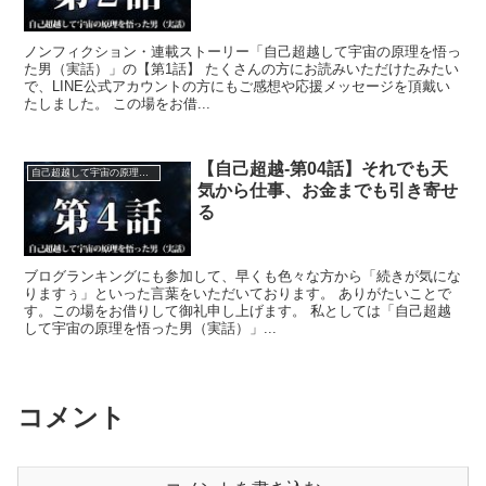
ノンフィクション・連載ストーリー「自己超越して宇宙の原理を悟っ
た男（実話）」の【第1話】 たくさんの方にお読みいただけたみたい
で、LINE公式アカウントの方にもご感想や応援メッセージを頂戴い
たしました。 この場をお借...
【自己超越-第04話】それでも天
自己超越して宇宙の原理を悟った男（実話）
気から仕事、お金までも引き寄せ
る
ブログランキングにも参加して、早くも色々な方から「続きが気にな
りますぅ」といった言葉をいただいております。 ありがたいことで
す。この場をお借りして御礼申し上げます。 私としては「自己超越
して宇宙の原理を悟った男（実話）」...
コメント