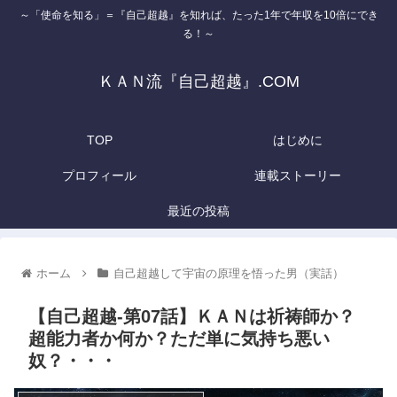
～「使命を知る」＝『自己超越』を知れば、たった1年で年収を10倍にでき
る！～
ＫＡＮ流『自己超越』.COM
TOP
はじめに
プロフィール
連載ストーリー
最近の投稿
ホーム
自己超越して宇宙の原理を悟った男（実話）
【自己超越-第07話】ＫＡＮは祈祷師か？
超能力者か何か？ただ単に気持ち悪い
奴？・・・