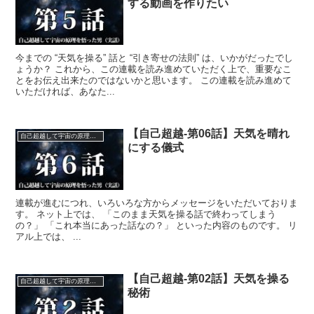
する動画を作りたい
今までの “天気を操る” 話と “引き寄せの法則” は、いかがだったでし
ょうか？ これから、この連載を読み進めていただく上で、重要なこ
とをお伝え出来たのではないかと思います。 この連載を読み進めて
いただければ、あなた...
【自己超越-第06話】天気を晴れ
自己超越して宇宙の原理を悟った男（実話）
にする儀式
連載が進むにつれ、いろいろな方からメッセージをいただいておりま
す。 ネット上では、 「このまま天気を操る話で終わってしまう
の？」 「これ本当にあった話なの？」 といった内容のものです。 リ
アル上では、 ...
【自己超越-第02話】天気を操る
自己超越して宇宙の原理を悟った男（実話）
秘術