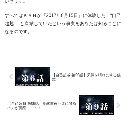
いきます。
すべてはＫＡＮが『2017年8月15日』に体験した “自己
超越” と直結していたという事実をあなたは知ることに
なるのです。
【自己超越-第06話】天気を晴れにする儀
式
【自己超越-第09話】覚醒前夜～遂に禁断
の力が覚醒・・・！！