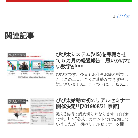
びび太
関連記事
びび太システム(VIS)を稼働させ
びび太コラム
て５カ月の経過報告！思いがけな
い数字が!!!!!
びび太です、今日もお仕事お疲れ様でし
た！この土日、全くご連絡ができず申し
訳ございません。じ・つ・は、、8/31京
都リアルセミナーを成功させるために、
久々（ホントに久々）に、リアルセミナ
ーを完全クローズでやってみたのです。
びび太始動☆初のリアルセミナー
びび太コラム
と言っても、私が全面...
開催決定!! [2019/08/31 京都]
残り3名様で締め切りとなります!!びび太
です。LINE公式アカウントでは告知して
いましたが、初のリアルセミナーを開催
いたします。日時：2019年8月31日(土)
13:00～場所：京都市内参加費：3,000円