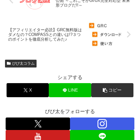
公開 ～これこそがUI/UX完全対応型 未来
形ブログだ!!～
【アフィリエイター必読】GRC無料版は
ダメなの？COMPASSとの違いは!?３つ
のポイントを徹底分析してみた♪
びび太コラム
シェアする
X
LINE
コピー
びび太をフォローする