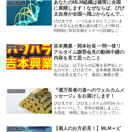
(税込)以下より、お申込みくださ...
あなたのMLM組織は確実に全国
びび太コラム
に展開します！なぜならば、びび
太自身が全国へ飛ぶからなんです
っ!!
びび太です、いつもありがとうございま
す♪今日もお仕事お疲れ様でした!!昨日、
同時刻に8/31京都セミナーの詳細なご案
内をさせていただきました。８名の方か
らお申込みをいただきました!!中には東京
からわざわざ起こしいただくお方もいら
吉本興業・岡本社長 一問一答リ
びび太コラム
っしゃいます...
アルタイム謝罪会見の動画中継の
内容を見て思ったこと
※上記は、以下からの記事を音声化した
ものです。びび太です。吉本興業 岡本社
長の会見を見ていて、最高に胸糞が悪く
なったのでは私だけではないはず...。た
だ、ネット上では本件に関して、単に愚
痴をブチ撒いている人達ばかりのように
『億万長者の道へのウェルカムメ
びび太コラム
思いましたので、私...
ッセージ』をお届けします！
びび太です。びび太システム(VIS)をカッ
トオーバーして、半年が経過しました。
今現在、仲間に加わってくださっている
方も80名を超えて、シッカリと稼げるよ
うになった人（要するに真のリーダー、
完全に独立した人）は、私を含めて４名
【個人のお方必見！】MLM＝ビ
びび太コラム
となりました。リ...