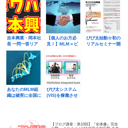
吉本興業・岡本社
【個人のお方必
びび太始動☆初の
長 一問一答リア
見！】MLM＝ビ
リアルセミナー開
ルタイム謝罪会見
ジネス×事業投
催決定!!
の動画中継の内容
資。このスキルを
[2019/08/31 京都]
を見て思ったこと
手に入れることは
重要!!
あなたのMLM組
びび太システム
織は確実に全国に
(VIS)を稼働させ
展開します！なぜ
て５カ月の経過報
ならば、びび太自
告！思いがけない
身が全国へ飛ぶか
数字が!!!!!
らなんですっ!!
【ブログ講座：第10回】『全体像』完全